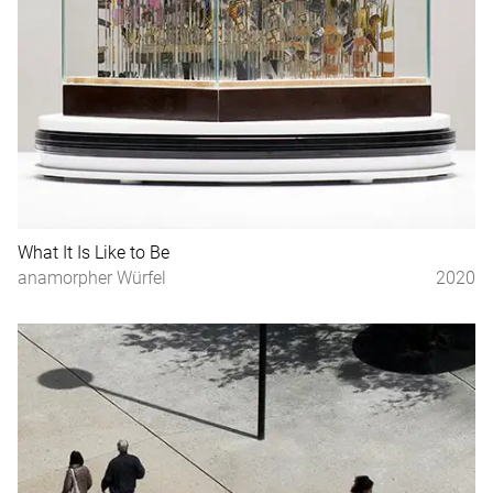
What It Is Like to Be
anamorpher Würfel
2020